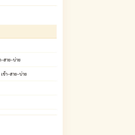
้า–สาย–บ่าย
 เช้า–สาย–บ่าย