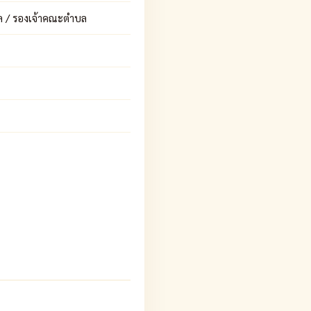
ล / รองเจ้าคณะตำบล