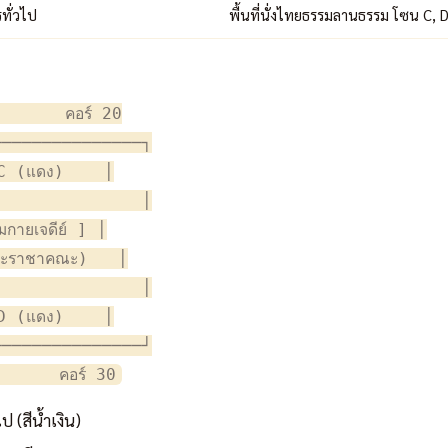
ทั่วไป
พื้นที่นั่งไทยธรรมลานธรรม โซน C, 
ม
      คอร์ 20

──────────────┐

C (แดง)    │

              │

ายเจดีย์ ] │

ะราชาคณะ)   │

              │

D (แดง)    │

──────────────┘

 (สีน้ำเงิน)