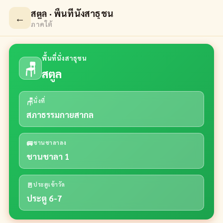
สตูล · พื้นที่นั่งสาธุชน
←
ภาคใต้
พื้นที่นั่งสาธุชน
🪑
สตูล
🪑
นั่งที่
สภาธรรมกายสากล
🚐
ชานชาลาลง
ชานชาลา 1
🚪
ประตูเข้าวัด
ประตู 6-7