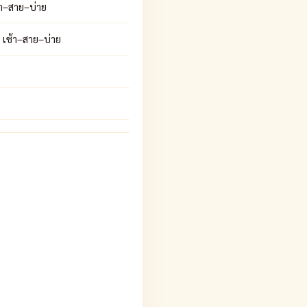
้า–สาย–บ่าย
 เช้า–สาย–บ่าย