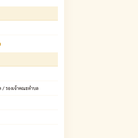
ล
ล / รองเจ้าคณะตำบล