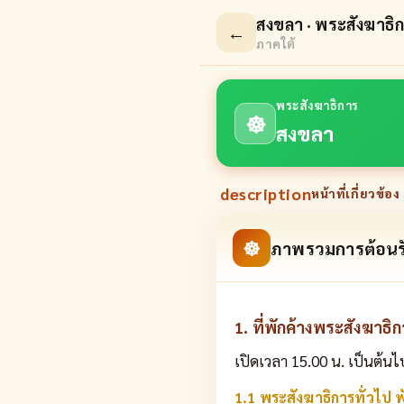
สงขลา · พระสังฆาธิ
←
ภาคใต้
พระสังฆาธิการ
☸
สงขลา
description
หน้าที่เกี่ยวข้อง 
☸
ภาพรวมการต้อนร
1. ที่พักค้างพระสังฆาธิ
เปิดเวลา 15.00 น. เป็นต้นไ
1.1 พระสังฆาธิการทั่วไป พั