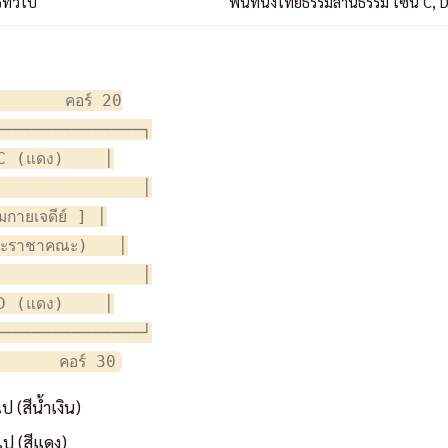
ทั่วไป
พื้นที่นั่งไทยธรรมลานธรรม โซน C, 
ม
      คอร์ 20

──────────────┐

C (แดง)    │

              │

ายเจดีย์ ] │

ะราชาคณะ)   │

              │

D (แดง)    │

──────────────┘

 (สีน้ำเงิน)
ไป (สีแดง)