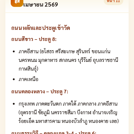
⇄
หน้า
11
เมษายน 2569
ถนนหลักและประตูเข้าวัด
ถนนสีขาว – ประตู 8:
ภาคอีสาน (ยโสธร ศรีสะเกษ สุรินทร์ ขอนแก่น
นครพนม มุกดาหาร สกลนคร บุรีรัมย์ อุบลราชธานี
กาฬสินธุ์)
ภาคเหนือ
ถนนคลองหลวง – ประตู 7:
กรุงเทพ ภาคตะวันตก ภาคใต้ ภาคกลาง ภาคอีสาน
(อุดรธานี ชัยภูมิ นครราชสีมา บึงกาฬ อำนาจเจริญ
ร้อยเอ็ด มหาสารคาม หนองบัวลำภู หนองคาย เลย)
ถนนธรรมวิถี – คลองแอล 3-4 - ประตู 6: