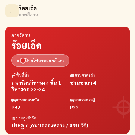
ร้อยเอ็ด
←
ภาคอีสาน
ภาคอีสาน
ร้อยเอ็ด
●
ป้ายไฟลานจอดสี
แดง
🪑
🚐
พื้นที่นั่ง
ชานชาลาส่ง
มหารัตนวิหารคด ชั้น 1
ชานชาลา 4
วิหารคด 22-24
🚌
🚐
ลานจอดรถบัส
ลานจอดรถตู้
P32
P22
🚪
ประตูเข้าวัด
ประตู 7 (ถนนคลองหลวง / ธรรมวิถี)