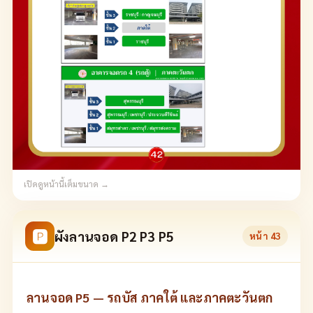
เปิดดูหน้านี้เต็มขนาด →
🅿
ผังลานจอด P2 P3 P5
หน้า
43
ลานจอด P5 — รถบัส ภาคใต้ และภาคตะวันตก