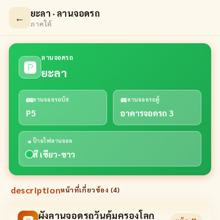
ยะลา · ลานจอดรถ
←
ภาคใต้
ลานจอดรถ
🅿
ยะลา
🚌
🚐
ลานจอดรถบัส
ลานจอดรถตู้
P5
อาคารจอดรถ 3
●
ป้ายไฟลานจอด
สี เขียว-ขาว
description
หน้าที่เกี่ยวข้อง (
4
)
ผังลานจอดรถวันคุ้มครองโลก