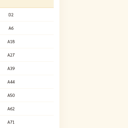
D2
A6
A18
A27
A39
A44
A50
A62
A71