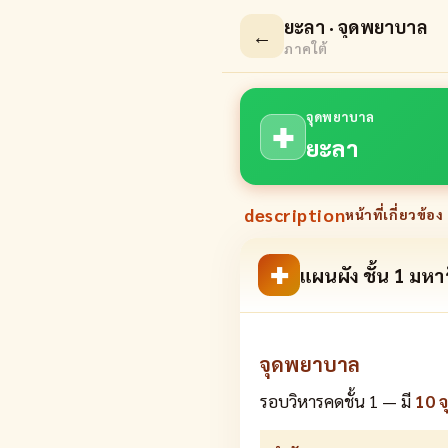
ยะลา · จุดพยาบาล
←
ภาคใต้
จุดพยาบาล
✚
ยะลา
description
หน้าที่เกี่ยวข้อง 
✚
แผนผัง ชั้น 1 มหา
จุดพยาบาล
รอบวิหารคดชั้น 1 — มี
10 จ