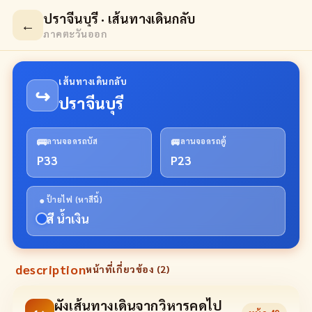
ปราจีนบุรี · เส้นทางเดินกลับ
←
ภาคตะวันออก
เส้นทางเดินกลับ
↪
ปราจีนบุรี
🚌
🚐
ลานจอดรถบัส
ลานจอดรถตู้
P33
P23
●
ป้ายไฟ (หาสีนี้)
สี น้ำเงิน
description
หน้าที่เกี่ยวข้อง (
2
)
ผังเส้นทางเดินจากวิหารคดไป