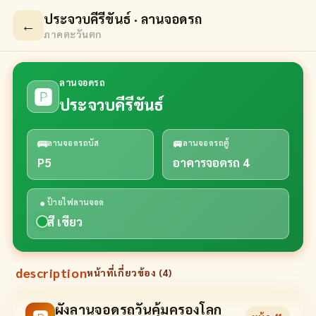
ประจวบคีรีขันธ์ · ลานจอดรถ
←
ภาคตะวันตก
ลานจอดรถ
🅿
ประจวบคีรีขันธ์
🚌
🚐
ลานจอดรถบัส
ลานจอดรถตู้
P5
อาคารจอดรถ 4
●
ป้ายไฟลานจอด
สี เขียว
description
หน้าที่เกี่ยวข้อง (
4
)
ผังลานจอดรถวันคุ้มครองโลก