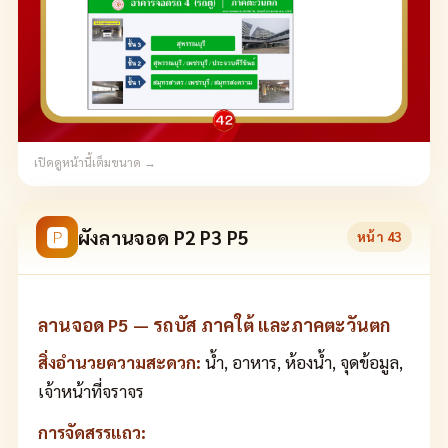
เปิดดูหน้านี้เต็มขนาด →
🅿
ผังลานจอด P2 P3 P5
หน้า
43
ลานจอด P5 — รถบัส ภาคใต้ และภาคตะวันตก
สิ่งอำนวยความสะดวก:
น้ำ, อาหาร, ห้องน้ำ, จุดข้อมูล,
เจ้าหน้าที่จราจร
การจัดสรรแถว: