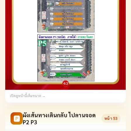
เปิดดูหน้านี้เต็มขนาด →
ผังเส้นทางเดินกลับ ไปลานจอด
🅿
หน้า
53
P2 P3