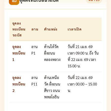
จุดลง
ทะเบียน
ลาน
ตำแหน่ง
เวลาเปิด
รถบัส
จุดลง
ลาน
ด้านใต้วัด
วันที่ 21 เม.ย. 69
ทะเบียน
P1
ฝั่งถนน
เวลา 09.00 น. ถึง วัน
1
คลองหลวง
ที่ 22 เม.ย. 69 เวลา
15.00 น.
จุดลง
ลาน
ด้านเหนือ
วันที่ 22 เม.ย. 69
ทะเบียน
P11
วัด ฝั่งถนน
เวลา 00.00 – 15.00
2
สีขาว ถนน
น.
พหลโยธิน