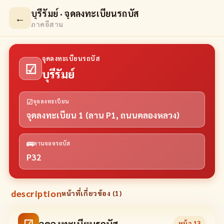
บุรีรัมย์ · จุดลงทะเบียนรถบัส
←
ภาคอีสาน
จุดลงทะเบียนรถบัส
☑
บุรีรัมย์
☑
จุดลงทะเบียน
จุดลงทะเบียน 1 (ลาน P1, ถนนคลองหลวง)
🚌
ลานจอดรถบัส
P32
description
หน้าที่เกี่ยวข้อง (
1
)
☑
จุดลงทะเบียนรถบัส
หน้า
13