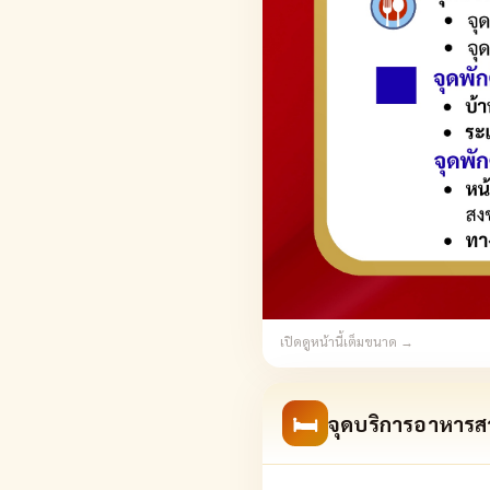
เปิดดูหน้านี้เต็มขนาด →
🛏
จุดบริการอาหารสา