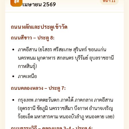
⇄
หน้า
11
เมษายน 2569
ถนนหลักและประตูเข้าวัด
ถนนสีขาว – ประตู 8:
ภาคอีสาน (ยโสธร ศรีสะเกษ สุรินทร์ ขอนแก่น
นครพนม มุกดาหาร สกลนคร บุรีรัมย์ อุบลราชธานี
กาฬสินธุ์)
ภาคเหนือ
ถนนคลองหลวง – ประตู 7:
กรุงเทพ ภาคตะวันตก ภาคใต้ ภาคกลาง ภาคอีสาน
(อุดรธานี ชัยภูมิ นครราชสีมา บึงกาฬ อำนาจเจริญ
ร้อยเอ็ด มหาสารคาม หนองบัวลำภู หนองคาย เลย)
ถนนธรรมวิถี – คลองแอล 3-4 - ประตู 6: