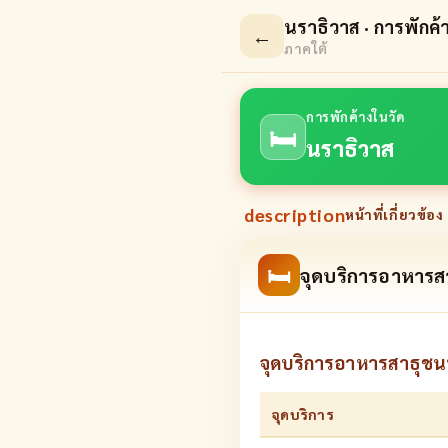
นราธิวาส · การพักค้
←
ภาคใต้
การพักค้างในวัด
🛏
นราธิวาส
description
หน้าที่เกี่ยวข้อง 
🛏
จุดบริการอาหารสา
จุดบริการอาหารสาธุชนท
จุดบริการ