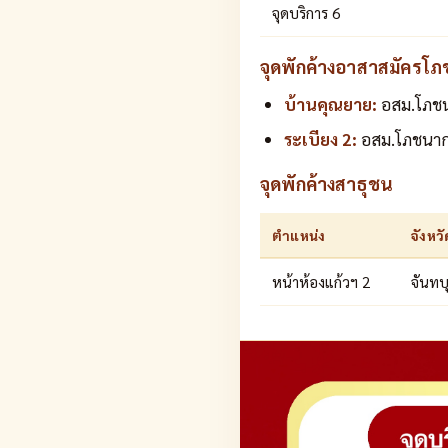
จุดบริการ 6
จุดพักค้างอาสาสมัครโภช
บ้านคุณยาย:
อสม.โภชน
ระเบียง 2:
อสม.โภชนากา
จุดพักค้างสาธุชน
ตำแหน่ง
จังหวั
หน้าห้องแก้วฯ 2
จันทบุ