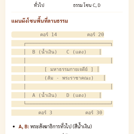
ทั่วไป
ธรรม โซน C, D
แผนผังโซนพื้นที่ลานธรรม
         คอร์ 14          คอร์ 20

    ┌────────────────────────────┐

    │  B (น้ำเงิน)   C (แดง)    │

    │                            │

    │      [ มหาธรรมกายเจดีย์ ] │

    │      (ส้ม - พระราชาคณะ)   │

    │                            │

    │  A (น้ำเงิน)   D (แดง)    │

    └────────────────────────────┘

A, B:
พระสังฆาธิการทั่วไป (สีน้ำเงิน)