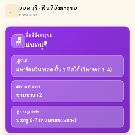
นนทบุรี · พื้นที่นั่งสาธุชน
←
ภาคกลาง
พื้นที่นั่งสาธุชน
🪑
นนทบุรี
🪑
นั่งที่
มหารัตนวิหารคด ชั้น 1 ทิศใต้ (วิหารคด 1-4)
🚐
ชานชาลาลง
ชานชาลา 2
🚪
ประตูเข้าวัด
ประตู 6-7 (ถนนคลองหลวง)