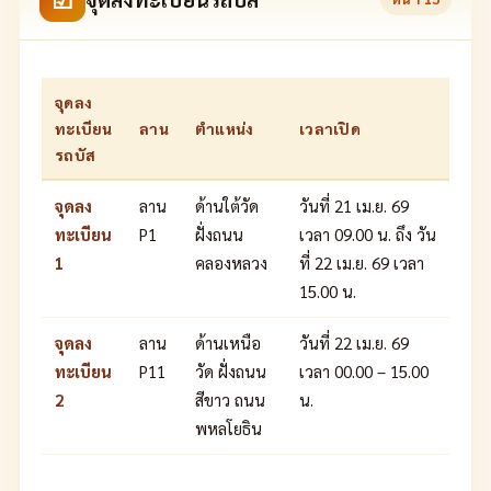
จุดลง
ทะเบียน
ลาน
ตำแหน่ง
เวลาเปิด
รถบัส
จุดลง
ลาน
ด้านใต้วัด
วันที่ 21 เม.ย. 69
ทะเบียน
P1
ฝั่งถนน
เวลา 09.00 น. ถึง วัน
1
คลองหลวง
ที่ 22 เม.ย. 69 เวลา
15.00 น.
จุดลง
ลาน
ด้านเหนือ
วันที่ 22 เม.ย. 69
ทะเบียน
P11
วัด ฝั่งถนน
เวลา 00.00 – 15.00
2
สีขาว ถนน
น.
พหลโยธิน