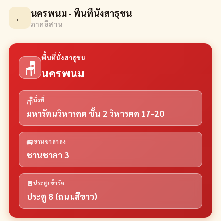
นครพนม · พื้นที่นั่งสาธุชน
←
ภาคอีสาน
พื้นที่นั่งสาธุชน
🪑
นครพนม
🪑
นั่งที่
มหารัตนวิหารคด ชั้น 2 วิหารคด 17-20
🚐
ชานชาลาลง
ชานชาลา 3
🚪
ประตูเข้าวัด
ประตู 8 (ถนนสีขาว)