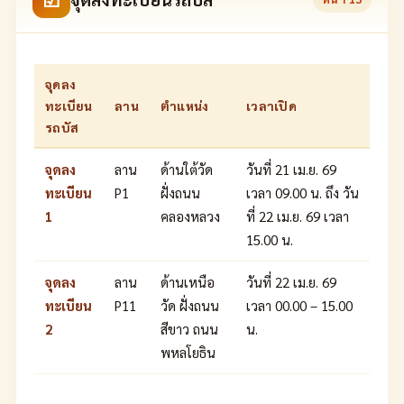
จุดลง
ทะเบียน
ลาน
ตำแหน่ง
เวลาเปิด
รถบัส
จุดลง
ลาน
ด้านใต้วัด
วันที่ 21 เม.ย. 69
ทะเบียน
P1
ฝั่งถนน
เวลา 09.00 น. ถึง วัน
1
คลองหลวง
ที่ 22 เม.ย. 69 เวลา
15.00 น.
จุดลง
ลาน
ด้านเหนือ
วันที่ 22 เม.ย. 69
ทะเบียน
P11
วัด ฝั่งถนน
เวลา 00.00 – 15.00
2
สีขาว ถนน
น.
พหลโยธิน