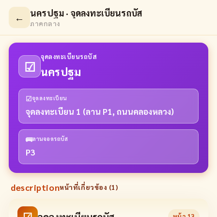
นครปฐม · จุดลงทะเบียนรถบัส
←
ภาคกลาง
จุดลงทะเบียนรถบัส
☑
นครปฐม
☑
จุดลงทะเบียน
จุดลงทะเบียน 1 (ลาน P1, ถนนคลองหลวง)
🚌
ลานจอดรถบัส
P3
description
หน้าที่เกี่ยวข้อง (
1
)
☑
จุดลงทะเบียนรถบัส
หน้า
13