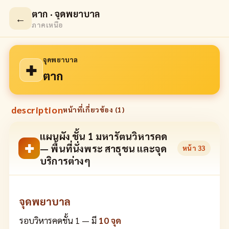
ตาก · จุดพยาบาล
←
ภาคเหนือ
จุดพยาบาล
✚
ตาก
description
หน้าที่เกี่ยวข้อง (
1
)
แผนผัง ชั้น 1 มหารัตนวิหารคด
✚
— พื้นที่นั่งพระ สาธุชน และจุด
หน้า
33
บริการต่างๆ
จุดพยาบาล
รอบวิหารคดชั้น 1 — มี
10 จุด