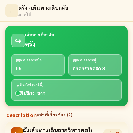
ตรัง · เส้นทางเดินกลับ
←
ภาคใต้
เส้นทางเดินกลับ
↪
ตรัง
🚌
🚐
ลานจอดรถบัส
ลานจอดรถตู้
P5
อาคารจอดรถ 3
●
ป้ายไฟ (หาสีนี้)
สี เขียว-ขาว
description
หน้าที่เกี่ยวข้อง (
2
)
ผังเส้นทางเดินจากวิหารคดไป