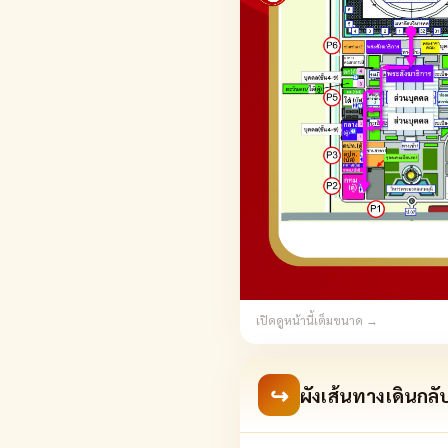
เปิดดูหน้านี้เต็มขนาด →
↪
ผังเส้นทางเดินก