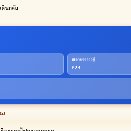
เดินกลับ
🚐
ลานจอดรถตู้
P23
(
2
)
ากวิหารคดไปลานจอดรถ