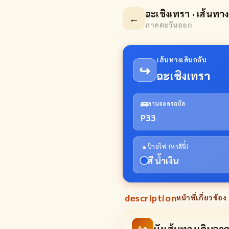
ฉะเชิงเทรา · เส้นทาง
←
ภาคตะวันออก
เส้นทางเดินกลับ
↪
ฉะเชิงเทรา
🚌
ลานจอดรถบัส
P33
●
ป้ายไฟ (หาสีนี้)
สี น้ำเงิน
description
หน้าที่เกี่ยวข้อง 
↪
ผังเส้นทางเดินจ