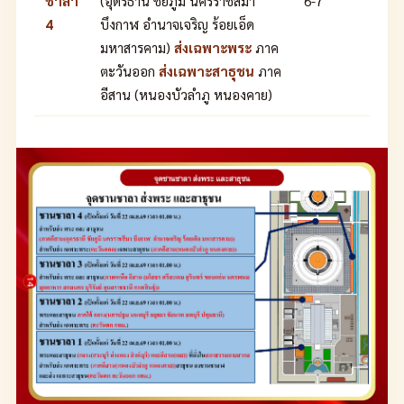
ชาลา
(อุดรธานี ชัยภูมิ นครราชสีมา
6-7
4
บึงกาฬ อำนาจเจริญ ร้อยเอ็ด
มหาสารคาม)
ส่งเฉพาะพระ
ภาค
ตะวันออก
ส่งเฉพาะสาธุชน
ภาค
อีสาน (หนองบัวลำภู หนองคาย)