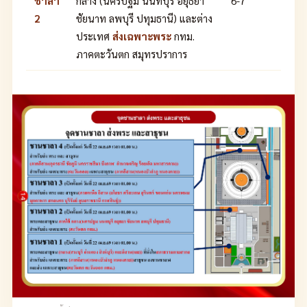
ชาลา
กลาง (นครปฐม นนทบุรี อยุธยา
6-7
2
ชัยนาท ลพบุรี ปทุมธานี) และต่าง
ประเทศ
ส่งเฉพาะพระ
กทม.
ภาคตะวันตก สมุทรปราการ