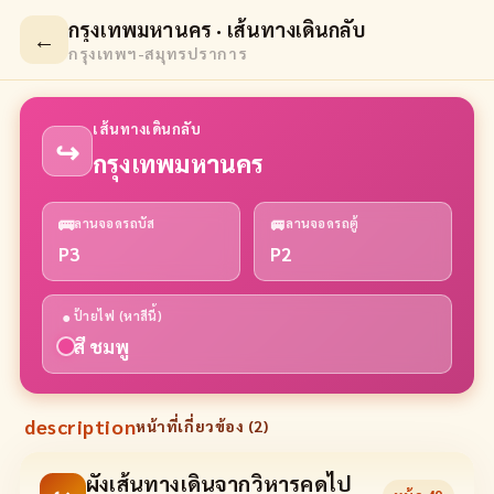
กรุงเทพมหานคร · เส้นทางเดินกลับ
←
กรุงเทพฯ-สมุทรปราการ
เส้นทางเดินกลับ
↪
กรุงเทพมหานคร
🚌
🚐
ลานจอดรถบัส
ลานจอดรถตู้
P3
P2
●
ป้ายไฟ (หาสีนี้)
สี ชมพู
description
หน้าที่เกี่ยวข้อง (
2
)
ผังเส้นทางเดินจากวิหารคดไป